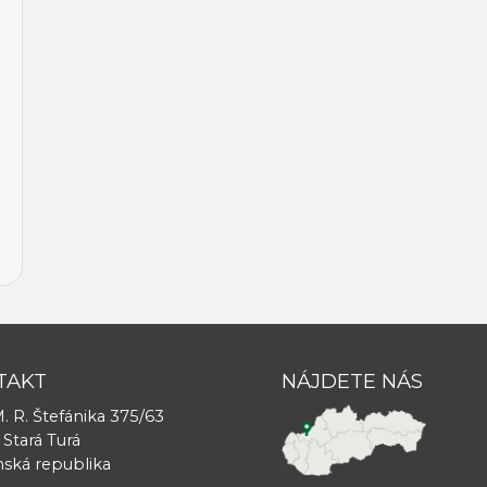
TAKT
NÁJDETE NÁS
. R. Štefánika 375/63
 Stará Turá
nská republika