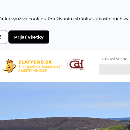
ánka využíva cookies. Používaním stránky súhlasíte s ich v
ť
Prijať všetky
textová verzia
Hľadaj