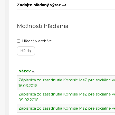
Zadajte hľadaný výraz ...:
Možnosti hľadania
Hľadať v archíve
Názov
Komisia
Zápisnica zo zasadnutia Komisie MsZ pre sociálne v
pre
16.03.2016
sociálne
Zápisnica zo zasadnutia Komisie MsZ pre sociálne v
veci
09.02.2016
a
bývanie
Zápisnica zo zasadnutia Komisie MsZ pre sociálne ve