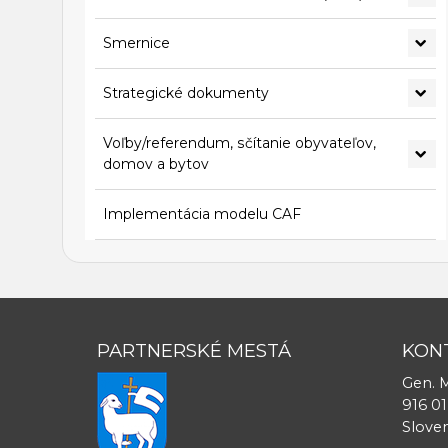
Smernice
Strategické dokumenty
Voľby/referendum, sčítanie obyvateľov,
domov a bytov
Implementácia modelu CAF
PARTNERSKÉ MESTÁ
KON
Gen. M
916 01
Slove