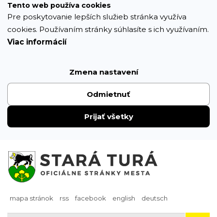
Prejsť
Tento web používa cookies
k
Pre poskytovanie lepších služieb stránka využíva
obsahu
cookies. Používaním stránky súhlasíte s ich využívaním.
Viac informácií
Zmena nastavení
Odmietnuť
Prijať všetky
mapa stránok
rss
facebook
english
deutsch