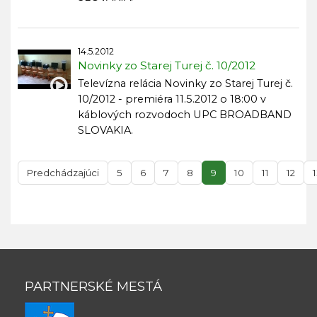
14.5.2012
Novinky zo Starej Turej č. 10/2012
Televízna relácia Novinky zo Starej Turej č.
10/2012 - premiéra 11.5.2012 o 18:00 v
káblových rozvodoch UPC BROADBAND
SLOVAKIA.
Predchádzajúci
5
6
7
8
9
10
11
12
PARTNERSKÉ MESTÁ