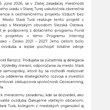
. júna 2026, sa v Zlatej zasadacej miestnosti
ého úradu v Starej Turej uskutočnila záverečná
rencia k cezhraničnému projektu Vzduch bez
. Mesto Stará Turá realizuje tento projekt v
práci s Mestským obvodom Slezská Ostrava.
kt je podporený z dotačného programu Fond
h projektov v rámci Programu Interreg
nsko – Česko 2021 – 2027. Jeho cieľom bolo
 ovzdušia a lepšie pochopiť lokálne zdroje
ld Barszcz. Podujatia sa zúčastnila aj delegácia
 Výsledky meraní, odporúčania za mesto Stará
e samosprávy, ktoré by sa rozhodli realizovať
a oddelenia strategického rozvoja a investícií
ntovali zástupcovia spoločnosti Geoscanning,
la.
 k meraciemu zariadeniu, kde sa dozvedeli, ako
valite ovzdušia. Ďakujeme všetkým občanom,
tará Turá, kolegom z mestských organizácií aj