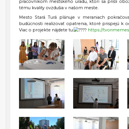
pracovníkom mestského úradu, ktorí sa prišli oboz
tému kvality ovzdušia v našom meste.
Mesto Stará Turá plánuje v meraniach pokračova
budúcnosti realizovať opatrenia, ktoré prispejú k oc
Viac o projekte nájdete tu:
https://tvorimemest