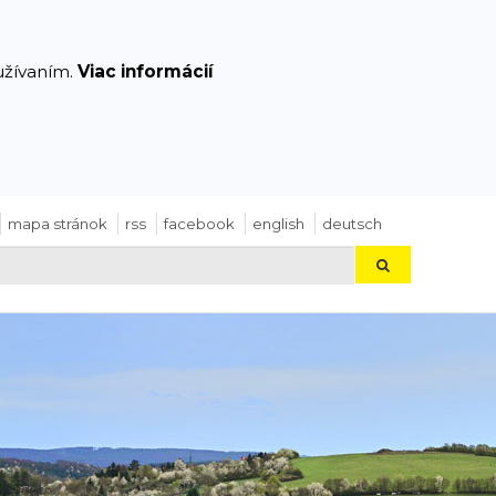
yužívaním.
Viac informácií
mapa stránok
rss
facebook
english
deutsch
Hľadaj