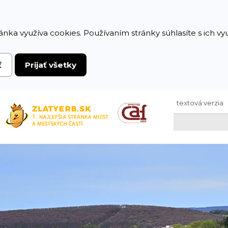
ánka využíva cookies. Používaním stránky súhlasíte s ich v
ť
Prijať všetky
textová verzia
Hľadaj