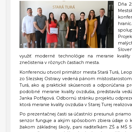
Dňa 25
Mestsk
konfe
hraníc
spolu
Proje
malýc
Slove
využiť moderné technológie na meranie kvality
znečistenia v rôznych častiach mesta.
Konferenciu otvoril primátor mesta Stará Turá, Leopo
zo Slezskej Ostravy vedená pánom místostarostom.
Turá, ako aj praktické skúsenosti a odporúčania pr
podobné meranie kvality ovzdušia, predstavila vedúc
Janka Potfajová. Odbornú stránku projektu odpreze
ktorá meranie kvality ovzdušia v Starej Turej realizova
Po prezentačnej časti sa účastníci presunuli priamo
senzor funguje a akým spôsobom zbiera údaje o k
žiakom základnej školy, pani riaditeľkám ZŠ a MŠ S