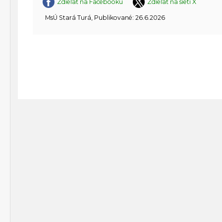
Zdieľať na Facebooku
Zdieľať na sieti X
MsÚ Stará Turá, Publikované: 26.6.2026