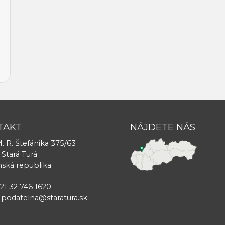
TAKT
NÁJDETE NÁS
. R. Štefánika 375/63
 Stará Turá
nská republika
421 32 746 1620
:
podatelna@staratura.sk