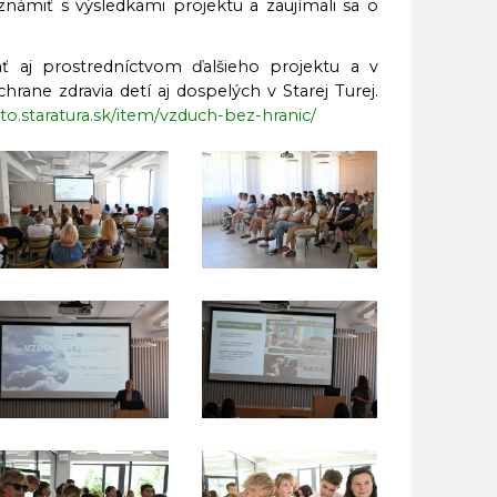
námiť s výsledkami projektu a zaujímali sa o
ť aj prostredníctvom ďalšieho projektu a v
hrane zdravia detí aj dospelých v Starej Turej.
o.staratura.sk/item/vzduch-bez-hranic/