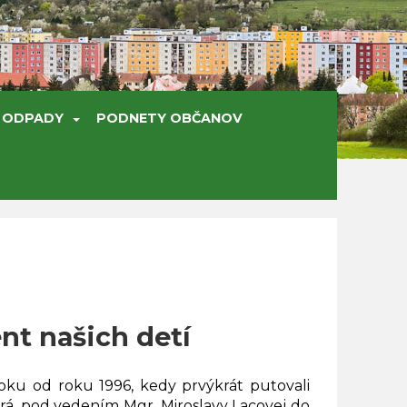
ODPADY
PODNETY OBČANOV
nt našich detí
ku od roku 1996, kedy prvýkrát putovali
rá, pod vedením Mgr. Miroslavy Lacovej do