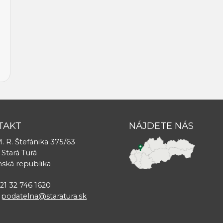
TAKT
NÁJDETE NÁS
. R. Štefánika 375/63
 Stará Turá
nská republika
421 32 746 1620
:
podatelna@staratura.sk