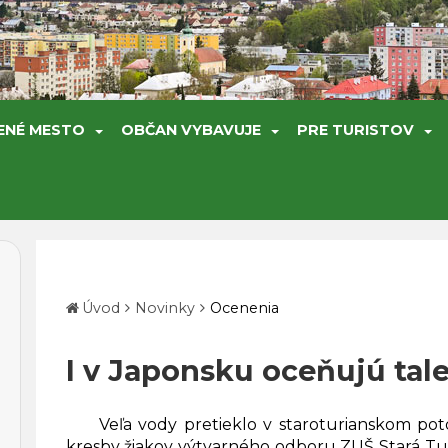
ENÉ MESTO
OBČAN VYBAVUJE
PRE TURISTOV
Úvod
Novinky
Ocenenia
I v Japonsku oceňujú tale
Veľa vody pretieklo v staroturianskom poto
kresby žiakov výtvarného odboru ZUŠ Stará Tu