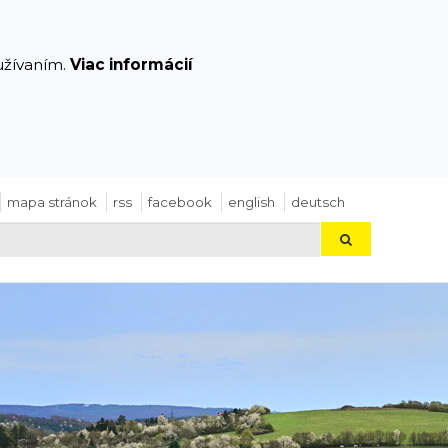
yužívaním.
Viac informácií
mapa stránok
rss
facebook
english
deutsch
Hľadaj