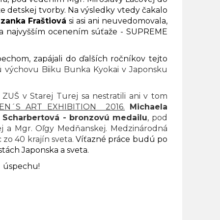
e detskej tvorby. Na výsledky vtedy čakalo
zanka Fraštiová
si asi ani neuvedomovala,
ota najvyšším ocenením súťaže - SUPREME
om, zapájali do ďalších ročníkov tejto
ú výchovu Biiku Bunka Kyokai v Japonsku
 v Starej Turej sa nestratili ani v tom
EN´S ART EXHIBITION 2016.
Michaela
 Scharbertová -
bronzovú medailu
, pod
j a Mgr. Oľgy Medňanskej. Medzinárodná
zo 40 krajín sveta.
Víťazné práce budú po
stách Japonska a sveta.
 úspechu!