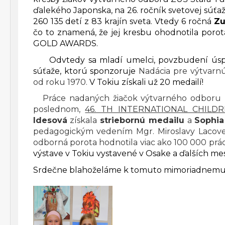
ďalekého Japonska, na 26. ročník svetovej súťaž
260 135 detí z 83 krajín sveta. Vtedy 6 ročná
Zu
čo to znamená, že jej kresbu ohodnotila por
GOLD AWARDS.
Odvtedy sa mladí umelci, povzbudení úspech
súťaže, ktorú sponzoruje
Nadácia pre výtvarn
od roku 1970.
V Tokiu získali už 20 medailí!
Práce nadaných žiačok výtvarného odboru ZUŠ
poslednom,
46. TH INTERNATIONAL CHILDR
Idesová
získala
striebornú medailu
a
Sophia
pedagogickým vedením Mgr. Miroslavy Lacove
odborná porota hodnotila viac ako 100 000 prác 
výstave v Tokiu vystavené v Osake a ďalších me
Srdečne blahoželáme k tomuto mimoriadnemu