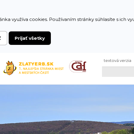
ánka využíva cookies. Používaním stránky súhlasíte s ich v
ť
Prijať všetky
textová verzia
Hľadaj