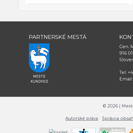
PARTNERSKÉ MESTÁ
KON
Gen. M
916 01
Slove
Tel: +
Email
©
2026
| Mest
Autorské práva
Správca obsah