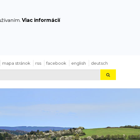
yužívaním.
Viac informácií
mapa stránok
rss
facebook
english
deutsch
Hľadaj