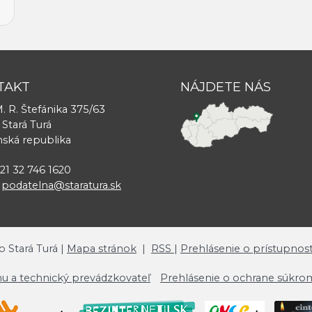
TAKT
NÁJDETE NÁS
. R. Štefánika 375/63
 Stará Turá
nská republika
421 32 746 1620
:
podatelna@staratura.sk
o Stará Turá |
Mapa stránok
|
RSS
|
Prehlásenie o prístupnost
u a technický prevádzkovateľ
Prehlásenie o ochrane súkro