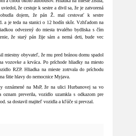
om a chodí okolo autobusov. Hliadka na mieste zistila,
uviedol, že cestuje k sestre a divil sa, že je zatvorená
adobudla dojem, že pán Ž. mal cestovať k sestre
a je teda na stanici o 12 hodín skôr. Vzhľadom na
liadkou odvezený do miesta trvalého bydliska s čím
nie, že starý pán žije sám a nemá deti, bude vec
sil miestny obyvateľ, že mu pred bránou domu spadol
na vozovke a krváca. Po príchode hliadky na miesto
ozidlo RZP. Hliadka na mieste zotrvala do príchodu
u na šitie hlavy do nemocnice Myjava.
ky oznámené na MsP, že na ulici Hurbanovej sa vo
a oznam preverila, vozidlo uzamkla s odkazom pre
d. sa dostavil majiteľ vozidla a kľúče si prevzal.