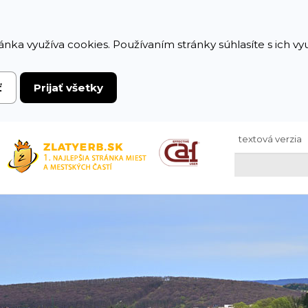
ánka využíva cookies. Používaním stránky súhlasíte s ich v
ť
Prijať všetky
textová verzia
Hľadaj