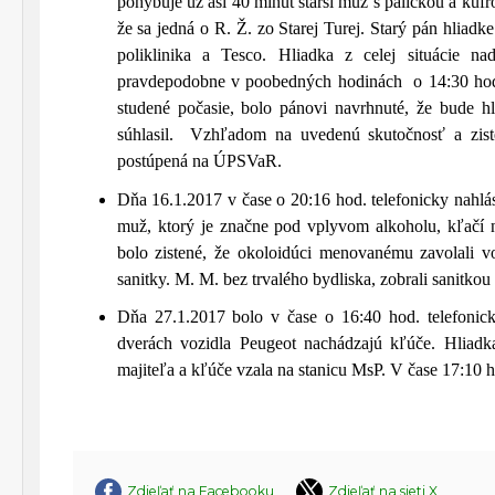
pohybuje už asi 40 minút starší muž s paličkou a kufr
že sa jedná o R. Ž. zo Starej Turej. Starý pán hliadke 
poliklinika a Tesco. Hliadka z celej situácie n
pravdepodobne v poobedných hodinách o 14:30 hod. 
studené počasie, bolo pánovi navrhnuté, že bude h
súhlasil. Vzhľadom na uvedenú skutočnosť a ziste
postúpená na ÚPSVaR.
Dňa 16.1.2017 v čase o 20:16 hod. telefonicky nahlá
muž, ktorý je značne pod vplyvom alkoholu, kľačí 
bolo zistené, že okoloidúci menovanému zavolali v
sanitky. M. M. bez trvalého bydliska, zobrali sanitko
Dňa 27.1.2017 bolo v čase o 16:40 hod. telefonic
dverách vozidla Peugeot nachádzajú kľúče. Hliadk
majiteľa a kľúče vzala na stanicu MsP. V čase 17:10 ho
Zdieľať na Facebooku
Zdieľať na sieti X