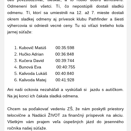
Odmenení boli všetci. Tí, čo nepostúpili dostali sladkú
odmenu. Tí, ktorí sa umiestnili na 12. až 7. mieste dostali
okrem sladkej odmeny aj prívesok klubu Pathfinder a šiesti
výhercovia si odniesli vecné ceny. Tu sú víťazi tretieho kola
jarnej súťaže:
Kubovič Matúš
00:35:598
Hučko Adrian
00:36:848
Kučera David
00:39:744
Bunová Eva
00:40:755
Kalivoda Lukáš
00:40:840
Kalivoda Matej
00:41:928
Ani naši ockovia nezaháľali a vyskúšali si
jazdu s autíčkom.
Na jej konci ich čakala sladká odmena.
Chcem sa poďakovať vedeniu ZŠ, že nám poskytli priestory
telocvične a Nadácii ŽIVOT za finančný príspevok na akciu.
Všetkým vám prajem veľa úspešných jázd do jesenného
ročníka našej súťaže.