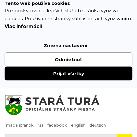
Prejsť
Tento web používa cookies
k
Pre poskytovanie lepších služieb stránka využíva
obsahu
cookies. Používaním stránky súhlasíte s ich využívaním.
Viac informácií
Zmena nastavení
Odmietnuť
Prijať všetky
mapa stránok
rss
facebook
english
deutsch