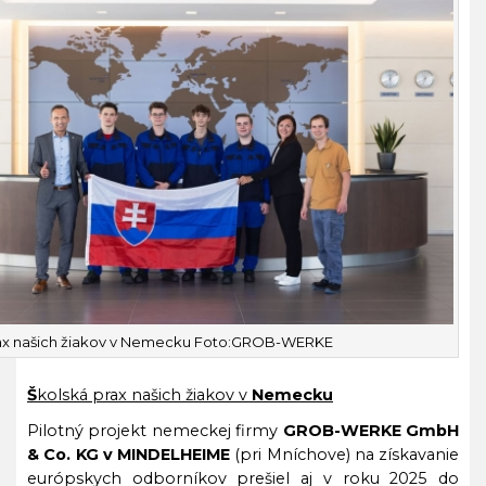
ax našich žiakov v Nemecku
Foto:GROB-WERKE
Š
kolská prax našich žiakov v
Nemecku
Pilotný projekt nemeckej firmy
GROB-WERKE GmbH
& Co. KG v MINDELHEIME
(pri Mníchove) na získavanie
európskych odborníkov prešiel aj v roku 2025 do