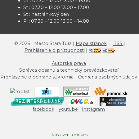
Ut : 07.30 – 12.00 13.00 – 15.00
St : 07.30 – 12.00 13.00 – 17.00
Št : nestránkový deň
Pi : 07.30 – 12.00 13.00 – 14.00
©
2026
| Mesto Stará Turá |
Mapa stránok
|
RSS
|
Prehlásenie o prístupnosti
|
Autorské práva
Správca obsahu a technický prevádzkovateľ
Prehlásenie o ochrane súkromia
Ochrana osobných údajov
facebook
youtube
instagram
Nastavenia cookies