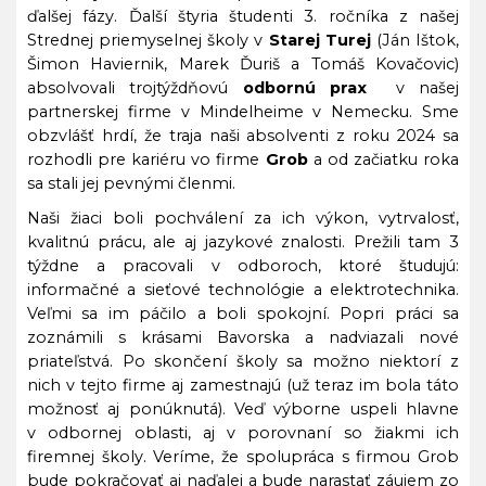
ďalšej fázy. Ďalší štyria študenti 3. ročníka z našej
Strednej priemyselnej školy v
Starej Turej
(Ján Ištok,
Šimon Haviernik, Marek Ďuriš a Tomáš Kovačovic)
absolvovali trojtýždňovú
odbornú prax
v našej
partnerskej firme v Mindelheime v Nemecku. Sme
obzvlášť hrdí, že traja naši absolventi z roku 2024 sa
rozhodli pre kariéru vo firme
Grob
a od začiatku roka
sa stali jej pevnými členmi.
Naši žiaci boli pochválení za ich výkon, vytrvalosť,
kvalitnú prácu, ale aj jazykové znalosti. Prežili tam 3
týždne a pracovali v odboroch, ktoré študujú:
informačné a sieťové technológie a elektrotechnika.
Veľmi sa im páčilo a boli spokojní. Popri práci sa
zoznámili s krásami Bavorska a nadviazali nové
priateľstvá. Po skončení školy sa možno niektorí z
nich v tejto firme aj zamestnajú (už teraz im bola táto
možnosť aj ponúknutá). Veď výborne uspeli hlavne
v odbornej oblasti, aj v porovnaní so žiakmi ich
firemnej školy. Veríme, že spolupráca s firmou Grob
bude pokračovať aj naďalej a bude narastať záujem zo