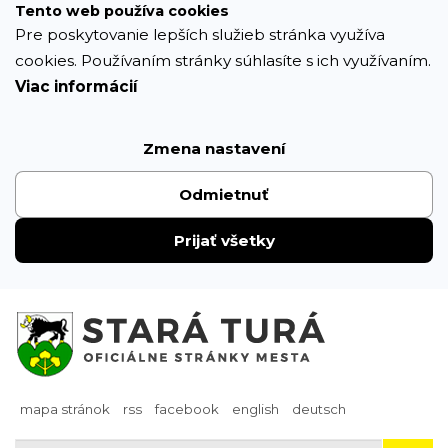
Prejsť
Tento web používa cookies
k
Pre poskytovanie lepších služieb stránka využíva
obsahu
cookies. Používaním stránky súhlasíte s ich využívaním.
Viac informácií
Zmena nastavení
Odmietnuť
Prijať všetky
mapa stránok
rss
facebook
english
deutsch