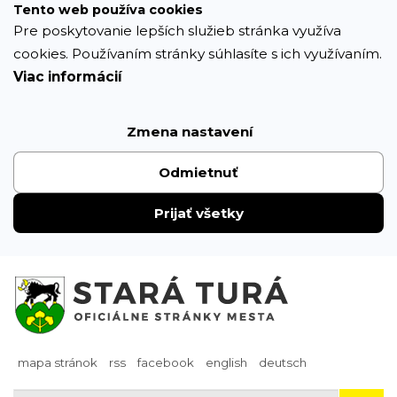
Prejsť
Tento web používa cookies
k
Pre poskytovanie lepších služieb stránka využíva
obsahu
cookies. Používaním stránky súhlasíte s ich využívaním.
Viac informácií
Zmena nastavení
Odmietnuť
Prijať všetky
mapa stránok
rss
facebook
english
deutsch