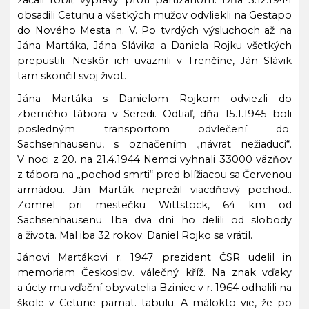
začali robiť výpravy proti partizánom. Dňa 3.12.1944
obsadili Cetunu a všetkých mužov odvliekli na
Gestapo
do Nového Mesta n. V. Po tvrdých výsluchoch až na
Jána Martáka, Jána Slávika a Daniela Rojku všetkých
prepustili. Neskôr ich uväznili v Trenčíne, Ján Slávik
tam skončil svoj život.
Jána Martáka s Danielom Rojkom odviezli do
zberného tábora v Seredi. Odtiaľ, dňa 15.1.1945 boli
posledným transportom odvlečení do
Sachsenhausenu, s označením „návrat nežiaduci“.
V noci z 20. na 21.4.1944 Nemci vyhnali 33000 väzňov
z tábora na „pochod smrti“ pred blížiacou sa Červenou
armádou. Ján Marták neprežil viacdňový pochod..
Zomrel pri mestečku Wittstock, 64 km od
Sachsenhausenu. Iba dva dni ho delili od slobody
a života. Mal iba 32 rokov. Daniel Rojko sa vrátil.
Jánovi Martákovi r. 1947 prezident ČSR udelil in
memoriam Českoslov. válečný kříž. Na znak vďaky
a úcty mu vďační obyvatelia Bziniec v r. 1964 odhalili na
škole v Cetune pamät. tabulu. A málokto vie, že po