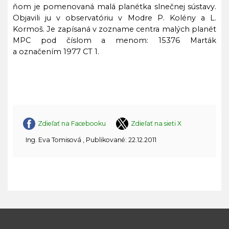
ňom je pomenovaná malá planétka slnečnej sústavy.
Objavili ju v observatóriu v Modre P. Kolény a L.
Kormoš. Je zapísaná v zozname centra malých planét
MPC pod číslom a menom: 15376 Marták
a označením 1977 CT 1.
Zdieľať na Facebooku
Zdieľať na sieti X
Ing. Eva Tomisová , Publikované: 22.12.2011