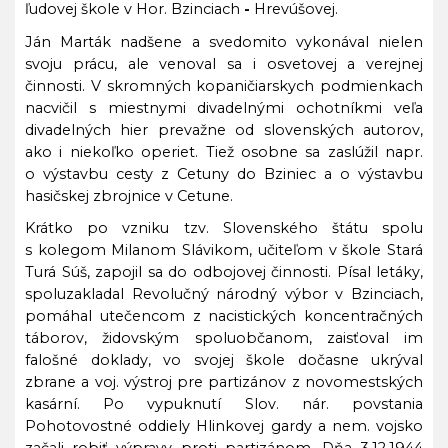
ľudovej
škole v Hor. Bzinciach
-
Hrevúšovej.
Ján Marták
nadšene a svedomito vykonával nielen
svoju prácu, ale venoval sa i osvetovej a verejnej
činnosti. V skromných kopaničiarskych podmienkach
nacvičil s miestnymi divadelnými ochotníkmi
veľa
divadelných hier prevažne od slovenských autorov,
ako i niekoľko operiet. Tiež osobne sa zaslúžil napr.
o výstavbu cesty z Cetuny do Bziniec a o výstavbu
hasičskej zbrojnice v Cetune.
Krátko po vzniku tzv. Slovenského štátu spolu
s kolegom Milanom Slávikom, učiteľom v škole Stará
Turá Súš, zapojil sa do odbojovej činnosti. Písal letáky,
spoluzakladal Revolučný národný výbor v Bzinciach,
pomáhal utečencom z nacistických koncentračných
táborov, židovským spoluobčanom,
zaisťoval im
falošné doklady, vo svojej škole dočasne
ukrýval
zbrane a voj. výstroj pre partizánov z novomestských
kasární. Po vypuknutí Slov. nár. povstania
Pohotovostné oddiely Hlinkovej gardy a nem. vojsko