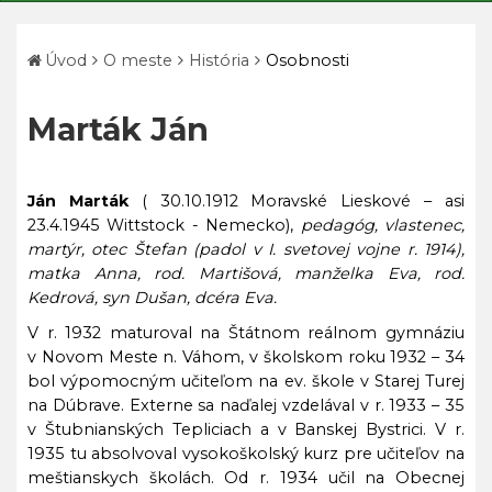
Úvod
O meste
História
Osobnosti
Marták Ján
Ján Marták
( 30.10.1912 Moravské Lieskové – asi
23.4.1945 Wittstock - Nemecko),
pedagóg, vlastenec,
martýr, otec Štefan (padol v I. svetovej vojne r. 1914),
matka Anna, rod. Martišová, manželka Eva, rod.
Kedrová, syn Dušan, dcéra Eva.
V r. 1932 maturoval na Štátnom reálnom gymnáziu
v Novom Meste n. Váhom, v školskom roku 1932 – 34
bol
výpomocným učiteľom na ev. škole v Starej Turej
na Dúbrave. Externe sa naďalej vzdelával v r. 1933 – 35
v Štubnianských Tepliciach a v Banskej Bystrici. V r.
1935 tu absolvoval vysokoškolský kurz pre učiteľov na
meštianskych školách. Od r. 1934 učil na Obecnej