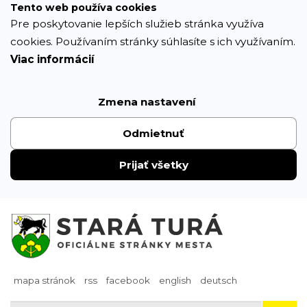
Prejsť
Tento web používa cookies
k
Pre poskytovanie lepších služieb stránka využíva
obsahu
cookies. Používaním stránky súhlasíte s ich využívaním.
Viac informácií
Zmena nastavení
Odmietnuť
Prijať všetky
mapa stránok
rss
facebook
english
deutsch