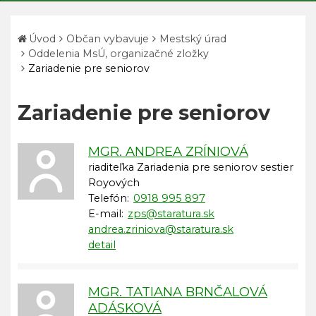
Úvod
Občan vybavuje
Mestský úrad
Oddelenia MsÚ, organizačné zložky
Zariadenie pre seniorov
Zariadenie pre seniorov
MGR. ANDREA ZRÍNIOVÁ
riaditeľka Zariadenia pre seniorov sestier
Royových
Telefón:
0918 995 897
E-mail:
zps@staratura.sk
andrea.zriniova@staratura.sk
detail
MGR. TATIANA BRNČALOVÁ
ADÁSKOVÁ