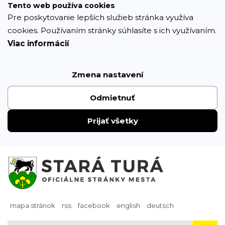
Prejsť
Tento web používa cookies
k
Pre poskytovanie lepších služieb stránka využíva
obsahu
cookies. Používaním stránky súhlasíte s ich využívaním.
Viac informácií
Zmena nastavení
Odmietnuť
Prijať všetky
mapa stránok
rss
facebook
english
deutsch