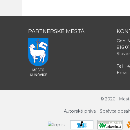
PARTNERSKÉ MESTÁ
KON
Gen. M
916 01
Slove
Tel: +
Email
©
2026
| Mest
Autorské práva
Správca obsah