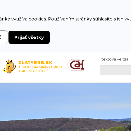
ánka využíva cookies. Používaním stránky súhlasíte s ich v
ť
Prijať všetky
textová verzia
Hľadaj