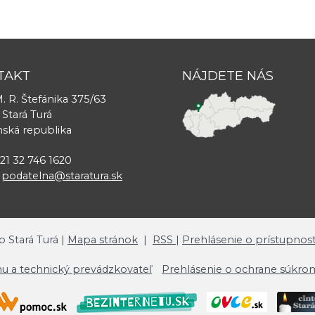
TAKT
NÁJDETE NÁS
. R. Štefánika 375/63
 Stará Turá
nská republika
421 32 746 1620
:
podatelna@staratura.sk
o Stará Turá |
Mapa stránok
|
RSS
|
Prehlásenie o prístupnost
u a technický prevádzkovateľ
Prehlásenie o ochrane súkro