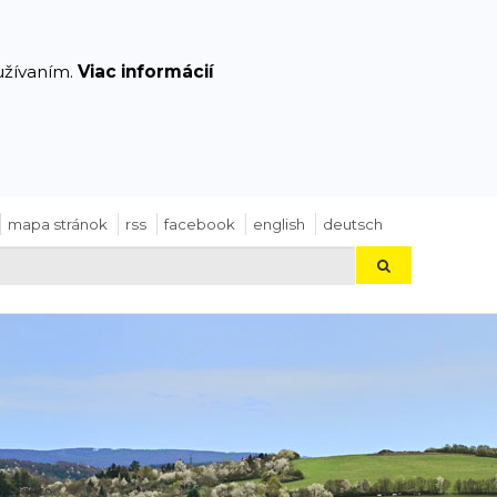
yužívaním.
Viac informácií
mapa stránok
rss
facebook
english
deutsch
Hľadaj