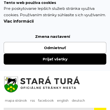
Prejsť
Tento web používa cookies
k
Pre poskytovanie lepších služieb stránka využíva
obsahu
cookies. Používaním stránky súhlasíte s ich využívaním.
Viac informácií
Zmena nastavení
Odmietnuť
Prijať všetky
mapa stránok
rss
facebook
english
deutsch