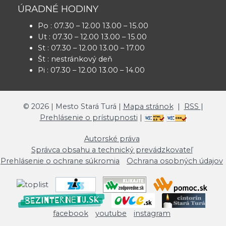
ÚRADNÉ HODINY
Po : 07.30 – 12.00 13.00 – 15.00
Ut : 07.30 – 12.00 13.00 – 15.00
St : 07.30 – 12.00 13.00 – 17.00
Št : nestránkový deň
Pi : 07.30 – 12.00 13.00 – 14.00
©
2026
| Mesto Stará Turá |
Mapa stránok
|
RSS
|
Prehlásenie o prístupnosti
|
Autorské práva
Správca obsahu a technický prevádzkovateľ
Prehlásenie o ochrane súkromia
Ochrana osobných údajov
facebook
youtube
instagram