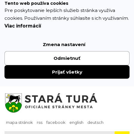
Prejsť
Tento web používa cookies
k
Pre poskytovanie lepších služieb stránka využíva
obsahu
cookies. Používaním stránky súhlasíte s ich využívaním.
Viac informácií
Zmena nastavení
Odmietnuť
Prijať všetky
mapa stránok
rss
facebook
english
deutsch