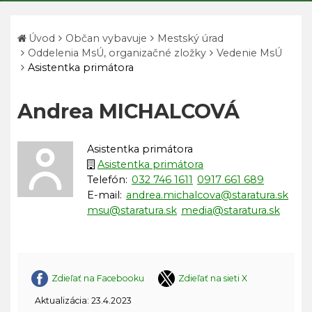
Úvod
Občan vybavuje
Mestský úrad
Oddelenia MsÚ, organizačné zložky
Vedenie MsÚ
Asistentka primátora
Andrea MICHALCOVÁ
Asistentka primátora
Asistentka primátora
Telefón:
032 746 1611
0917 661 689
E-mail:
andrea.michalcova@staratura.sk
msu@staratura.sk
media@staratura.sk
Zdieľať na Facebooku
Zdieľať na sieti X
Aktualizácia: 23.4.2023