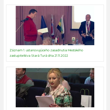
Záznam 1. ustanovujúceho zasadnutia Mestského
zastupiteľstva Stará Turá dňa 21.11.2022