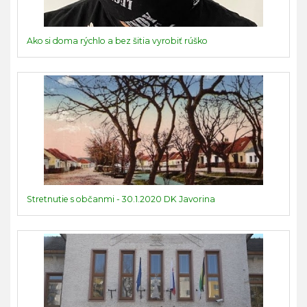
Ako si doma rýchlo a bez šitia vyrobiť rúško
Stretnutie s občanmi - 30.1.2020 DK Javorina