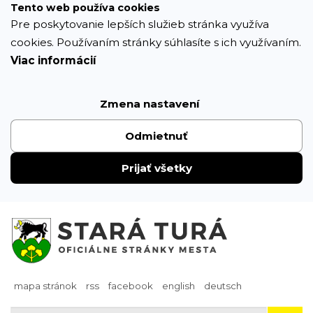
Prejsť
Tento web používa cookies
k
Pre poskytovanie lepších služieb stránka využíva
obsahu
cookies. Používaním stránky súhlasíte s ich využívaním.
Viac informácií
Zmena nastavení
Odmietnuť
Prijať všetky
mapa stránok
rss
facebook
english
deutsch