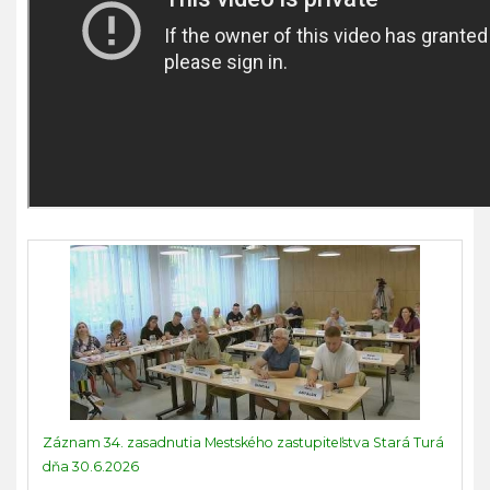
Záznam 34. zasadnutia Mestského zastupiteľstva Stará Turá
dňa 30.6.2026