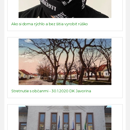
Ako si doma rýchlo a bez šitia vyrobiť rúško
Stretnutie s občanmi - 30.1.2020 DK Javorina