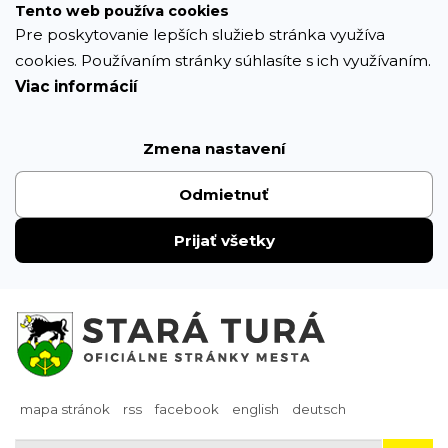
Prejsť
Tento web používa cookies
k
Pre poskytovanie lepších služieb stránka využíva
obsahu
cookies. Používaním stránky súhlasíte s ich využívaním.
Viac informácií
Zmena nastavení
Odmietnuť
Prijať všetky
mapa stránok
rss
facebook
english
deutsch