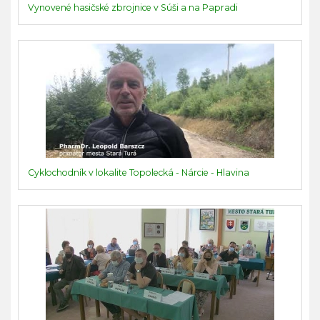
Vynovené hasičské zbrojnice v Súši a na Papradi
Cyklochodník v lokalite Topolecká - Nárcie - Hlavina