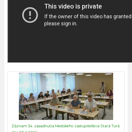
Záznam 34. zasadnutia Mestského zastupiteľstva Stará Turá