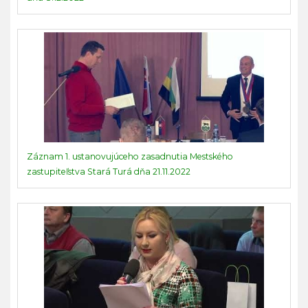
Záznam 1. ustanovujúceho zasadnutia Mestského
zastupiteľstva Stará Turá dňa 21.11.2022