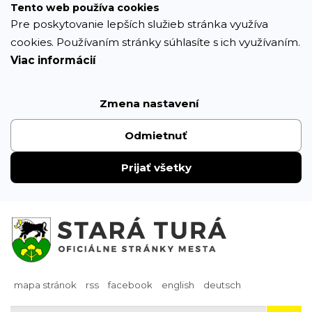
Prejsť
Tento web používa cookies
k
Pre poskytovanie lepších služieb stránka využíva
obsahu
cookies. Používaním stránky súhlasíte s ich využívaním.
Viac informácií
Zmena nastavení
Odmietnuť
Prijať všetky
mapa stránok
rss
facebook
english
deutsch