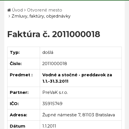
Úvod
Otvorené mesto
Zmluvy, faktúry, objednávky
Faktúra č. 2011000018
Typ:
došlá
Číslo:
2011000018
Predmet :
Vodné a stočné - preddavok za
1.1.-31.3.2011
Partner:
PreVaK s.r.o.
IČO:
35915749
Adresa:
Župné námestie 7, 81103 Bratislava
Dátum
1.1.2011