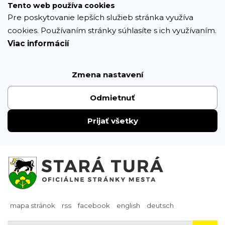
Prejsť
Tento web používa cookies
k
Pre poskytovanie lepších služieb stránka využíva
obsahu
cookies. Používaním stránky súhlasíte s ich využívaním.
Viac informácií
Zmena nastavení
Odmietnuť
Prijať všetky
mapa stránok
rss
facebook
english
deutsch