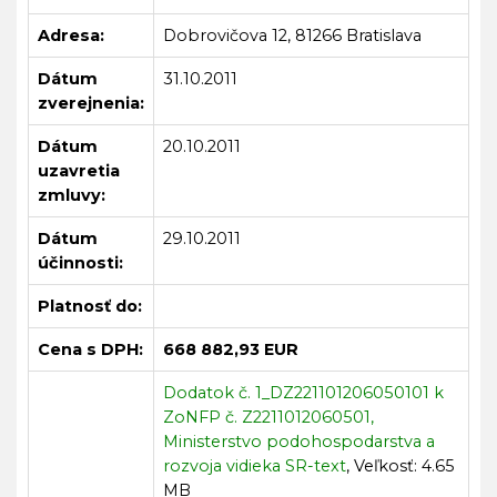
Adresa:
Dobrovičova 12, 81266 Bratislava
Dátum
31.10.2011
zverejnenia:
Dátum
20.10.2011
uzavretia
zmluvy:
Dátum
29.10.2011
účinnosti:
Platnosť do:
Cena s DPH:
668 882,93 EUR
Dodatok č. 1_DZ221101206050101 k
ZoNFP č. Z2211012060501,
Ministerstvo podohospodarstva a
rozvoja vidieka SR-text
, Veľkosť: 4.65
MB