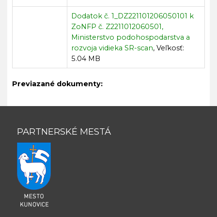
Dodatok č. 1_DZ221101206050101 k
ZoNFP č. Z2211012060501,
Ministerstvo podohospodarstva a
rozvoja vidieka SR-scan
, Veľkosť:
5.04 MB
Previazané dokumenty:
PARTNERSKÉ MESTÁ