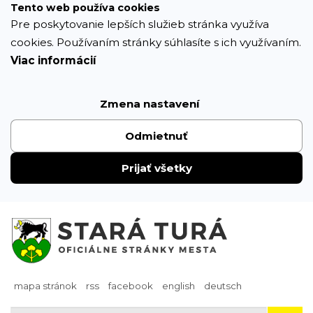
Prejsť
Tento web používa cookies
k
Pre poskytovanie lepších služieb stránka využíva
obsahu
cookies. Používaním stránky súhlasíte s ich využívaním.
Viac informácií
Zmena nastavení
Odmietnuť
Prijať všetky
mapa stránok
rss
facebook
english
deutsch