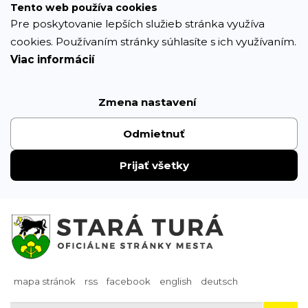
Prejsť
Tento web používa cookies
k
Pre poskytovanie lepších služieb stránka využíva
obsahu
cookies. Používaním stránky súhlasíte s ich využívaním.
Viac informácií
Zmena nastavení
Odmietnuť
Prijať všetky
mapa stránok
rss
facebook
english
deutsch