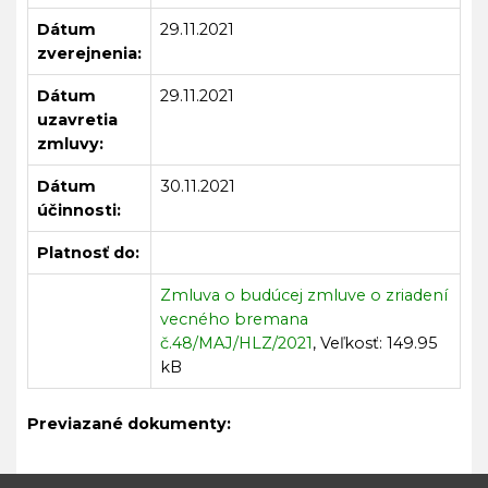
Dátum
29.11.2021
zverejnenia:
Dátum
29.11.2021
uzavretia
zmluvy:
Dátum
30.11.2021
účinnosti:
Platnosť do:
Zmluva o budúcej zmluve o zriadení
vecného bremana
č.48/MAJ/HLZ/2021
, Veľkosť: 149.95
kB
Previazané dokumenty: