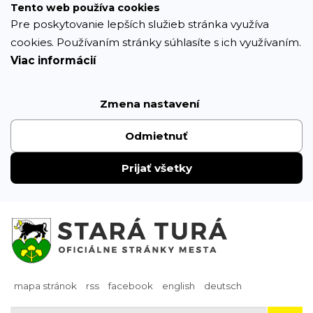
Prejsť
Tento web používa cookies
k
Pre poskytovanie lepších služieb stránka využíva
obsahu
cookies. Používaním stránky súhlasíte s ich využívaním.
Viac informácií
Zmena nastavení
Odmietnuť
Prijať všetky
mapa stránok
rss
facebook
english
deutsch