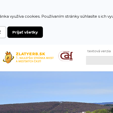
ánka využíva cookies. Používaním stránky súhlasíte s ich v
ť
Prijať všetky
textová verzia
Hľadaj