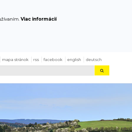
yužívaním.
Viac informácií
mapa stránok
rss
facebook
english
deutsch
Hľadaj