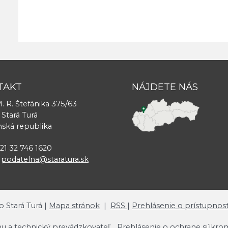
TAKT
NÁJDETE NÁS
. R. Štefánika 375/63
 Stará Turá
nská republika
421 32 746 1620
:
podatelna@staratura.sk
o Stará Turá |
Mapa stránok
|
RSS
|
Prehlásenie o prístupnost
u a technický prevádzkovateľ
Prehlásenie o ochrane súkro