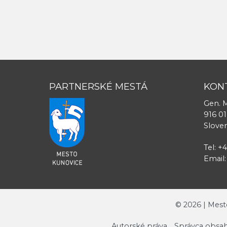
PARTNERSKÉ MESTÁ
KON
Gen. M
916 01
Slove
Tel: +
Email
©
2026
| Mest
Autorské práva
Správca obsah