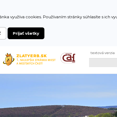
ánka využíva cookies. Používaním stránky súhlasíte s ich v
ť
Prijať všetky
textová verzia
Hľadaj