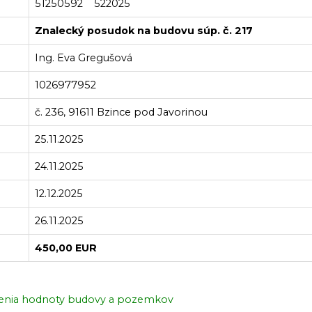
51250592 522025
Znalecký posudok na budovu súp. č. 217
Ing. Eva Gregušová
1026977952
č. 236, 91611 Bzince pod Javorinou
25.11.2025
24.11.2025
12.12.2025
26.11.2025
450,00 EUR
venia hodnoty budovy a pozemkov