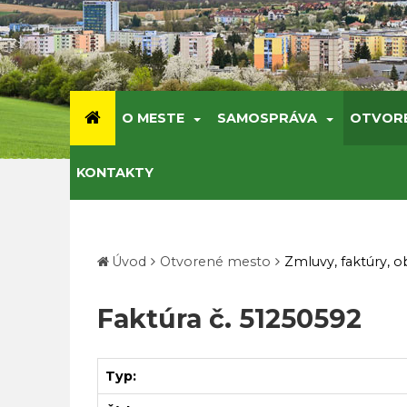
O MESTE
SAMOSPRÁVA
OTVOR
KONTAKTY
Úvod
Otvorené mesto
Zmluvy, faktúry, 
Faktúra č. 51250592
Typ: