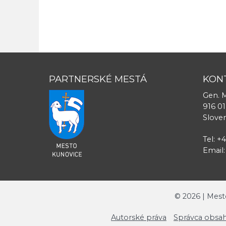
PARTNERSKÉ MESTÁ
KON
Gen. M
916 01
Slove
Tel: +
Email
©
2026
| Mest
Autorské práva
Správca obsah