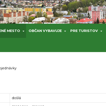
ENÉ MESTO
OBČAN VYBAVUJE
PRE TURISTOV
objednávky
došlá