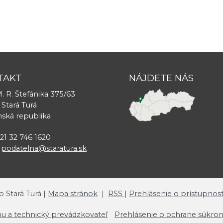
TAKT
NÁJDETE NÁS
. R. Štefánika 375/63
 Stará Turá
nská republika
421 32 746 1620
:
podatelna@staratura.sk
o Stará Turá |
Mapa stránok
|
RSS
|
Prehlásenie o prístupnost
u a technický prevádzkovateľ
Prehlásenie o ochrane súkro