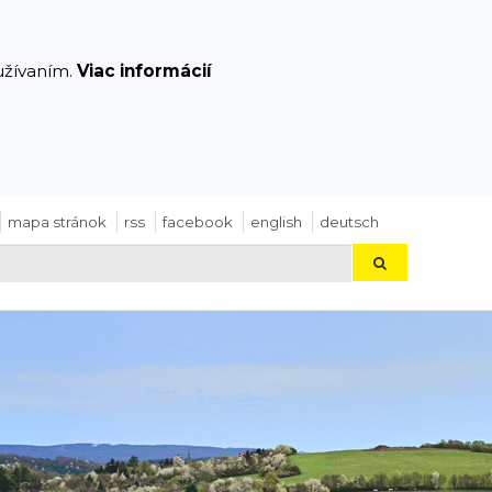
yužívaním.
Viac informácií
mapa stránok
rss
facebook
english
deutsch
Hľadaj