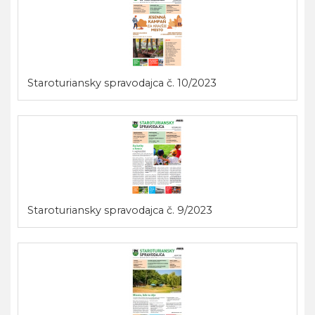
Staroturiansky spravodajca č. 10/2023
Staroturiansky spravodajca č. 9/2023