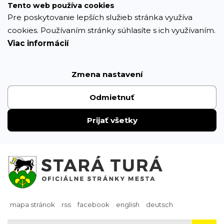
Prejsť
Tento web používa cookies
k
Pre poskytovanie lepších služieb stránka využíva
obsahu
cookies. Používaním stránky súhlasíte s ich využívaním.
Viac informácií
Zmena nastavení
Odmietnuť
Prijať všetky
mapa stránok
rss
facebook
english
deutsch