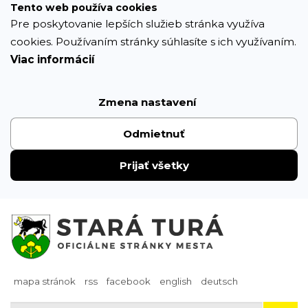
Prejsť
Tento web používa cookies
k
Pre poskytovanie lepších služieb stránka využíva
obsahu
cookies. Používaním stránky súhlasíte s ich využívaním.
Viac informácií
Zmena nastavení
Odmietnuť
Prijať všetky
mapa stránok
rss
facebook
english
deutsch