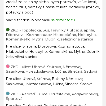
vrecká zo zeleniny alebo iných potrravín, veľké kosti,
zvierací trus, odrezky z mäsa, tekuté potraviny (mlieko,
polievky a pod.)
Viac o triedení bioodpadu
sa dozviete tu.
ZKO - Topolecká, Súš, Trávniky + ulice: 8. apríla,
Dibrovova, Kozmonautov, Hlubockého, Holubyho,
Komenského, Mýtna, Dubník, železničná stanica
Pre ulice: 8. apríla, Dibrovova, Kozmonautova,
Hlubockého, Holubyho, Komenského, Mýtna, Dubník,
železničná stanica
ZKO - ulice: Uhrová, Štúrova, Němcovej,
Sasinkova, Hviezdoslavova, Lúčna, Slnečná, Sadová
Pre ulice: Uhrová, Štúrova, Boženy Němcovej,
Sasinkova, Hviezdoslavova, Lúčna, Slnečná, Sadová
ZKO - Papraď + ulice: Družstevná, Podjavorinskej,
Športová
Pre ulice: Družstevná, Podjavorinskej, Športová