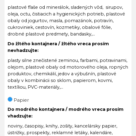
plastové fľaše od minerálok, sladených vôd, sirupov,
oleja, octu, čistiacich a hygienických potrieb, plastové
obaly od jogurtov, masla, pomazánok, potravín,
cukroviniek, cestovín, kozmetiky, obalové fólie,
drobné plastové predmety, bandasky,...
Do žltého kontajnera / žltého vreca prosím
nevhadzujte:
plasty silne znečistené zeminou, farbami, potravinami,
olejom, plastové obaly od motorového oleja, ropných
produktov, chemikálií, jedov a výbušnín, plastové
obaly v kombinácii so sklom, papierom, kovmi,
textíliou, PVC-materiály,...
Papier
Do modrého kontajnera / modrého vreca prosím
vhadzujte:
noviny, časopisy, knihy, zošity, kancelársky papier,
ústrižky, prospekty, reklamné letáky, kalendáre,