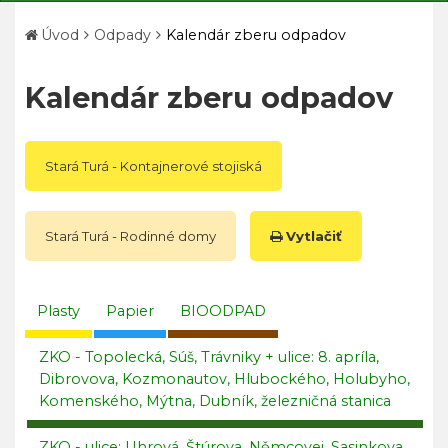
Úvod
Odpady
Kalendár zberu odpadov
Kalendár zberu odpadov
Stará Turá - Kontajnerové stojiská
Stará Turá - Rodinné domy
Vytlačiť
Plasty
Papier
BIOODPAD
ZKO - Topolecká, Súš, Trávniky + ulice: 8. apríla,
Dibrovova, Kozmonautov, Hlubockého, Holubyho,
Komenského, Mýtna, Dubník, železničná stanica
ZKO - ulice: Uhrová, Štúrova, Němcovej, Sasinkova,