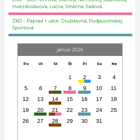
Hviezdoslavova, Lúčna, Slnečná, Sadová
ZKO - Papraď + ulice: Družstevná, Podjavorinskej,
Športová
január 2026
Po
Ut
St
Št
Pi
So
Ne
1
2
3
4
5
6
7
8
9
10
11
12
13
14
15
16
17
18
19
20
21
22
23
24
25
26
27
28
29
30
31