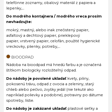
telefónne zoznamy, obalový materiál z papiera a
lepenky,...
Do modrého kontajnera / modrého vreca prosím
nevhadzujte:
mokrý, mastný, alebo inak znečistený papier,
asfaltový a dechtový papier, prieklepový
papier, vrstvený papier, celofán, použité hygienické
vreckovky, plienky, potreby,...
BIOODPAD
Nádoba na bioodpad má hnedú farbu a je označená
štítkom biologicky rozložiteľný odpad.
Do nádoby je povolené ukladať
kvety, piliny,
pokosenú trávu, odpad z ovocia a zeleniny, starý
chlieb alebo pečivo, zvyšky jedál (nie tekuté ako
napríklad polievky a podobne), potraviny po dátume
spotreby, lístie.
Do nádoby je zakázané ukladať
plastové sieťky a