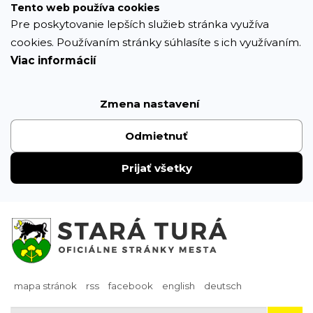
Prejsť
Tento web používa cookies
k
Pre poskytovanie lepších služieb stránka využíva
obsahu
cookies. Používaním stránky súhlasíte s ich využívaním.
Viac informácií
Zmena nastavení
Odmietnuť
Prijať všetky
mapa stránok
rss
facebook
english
deutsch