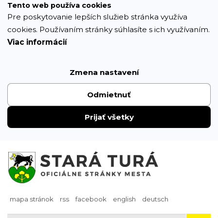
Prejsť
Tento web používa cookies
k
Pre poskytovanie lepších služieb stránka využíva
obsahu
cookies. Používaním stránky súhlasíte s ich využívaním.
Viac informácií
Zmena nastavení
Odmietnuť
Prijať všetky
mapa stránok
rss
facebook
english
deutsch