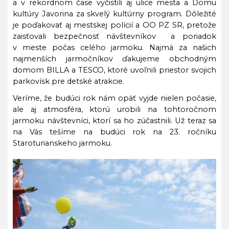
a v rekordnom čase vyčistili aj ulice mesta a Domu
kultúry Javorina za skvelý kultúrny program. Dôležité
je poďakovať aj mestskej polícií a OO PZ SR, pretože
zaisťovali bezpečnosť návštevníkov
a poriadok
v meste počas celého jarmoku. Najmä za našich
najmenších jarmočníkov ďakujeme obchodným
domom BILLA a TESCO, ktoré uvoľnili priestor svojich
parkovísk pre detské atrakcie.
Veríme, že budúci rok nám opäť vyjde nielen počasie,
ale aj atmosféra, ktorú urobili na tohtoročnom
jarmoku návštevníci, ktorí sa ho zúčastnili. Už teraz sa
na Vás tešíme na budúci rok na 23. ročníku
Staroturianskeho jarmoku.