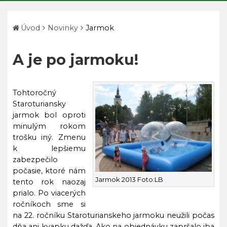
Úvod
Novinky
Jarmok
A je po jarmoku!
Tohtoročný
Staroturiansky
jarmok bol oproti
minulým rokom
trošku iný. Zmenu
k lepšiemu
zabezpečilo
počasie, ktoré nám
Jarmok 2013
Foto:LB
tento rok naozaj
prialo. Po viacerých
ročníkoch sme si
na 22. ročníku Staroturianskeho jarmoku neužili počas
dňa ani kvapku dažďa. Ako na objednávku zapršalo iba