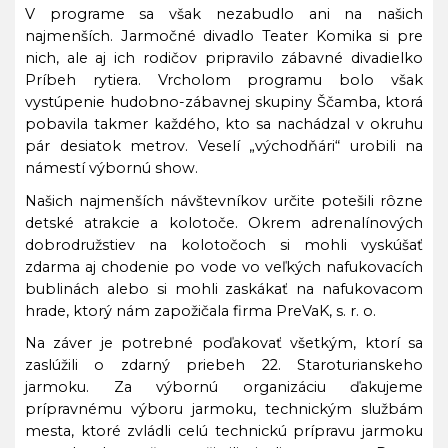
V programe sa však nezabudlo ani na našich
najmenších. Jarmočné divadlo Teater Komika si pre
nich, ale aj ich rodičov pripravilo zábavné divadielko
Príbeh rytiera. Vrcholom programu bolo však
vystúpenie hudobno-zábavnej skupiny Ščamba, ktorá
pobavila takmer každého, kto sa nachádzal v okruhu
pár desiatok metrov. Veselí „východňári“ urobili na
námestí výbornú show.
Našich najmenších návštevníkov určite potešili rôzne
detské atrakcie a kolotoče. Okrem adrenalínových
dobrodružstiev na kolotočoch si mohli vyskúšať
zdarma aj chodenie po vode vo veľkých nafukovacích
bublinách alebo si mohli zaskákať na nafukovacom
hrade, ktorý nám zapožičala firma PreVaK, s. r. o.
Na záver je potrebné poďakovať všetkým, ktorí sa
zaslúžili o zdarný priebeh 22. Staroturianskeho
jarmoku. Za výbornú organizáciu ďakujeme
prípravnému výboru jarmoku, technickým službám
mesta, ktoré zvládli celú technickú prípravu jarmoku