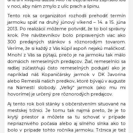
v noci, aby nám zmylo z ulíc prach a špinu.
Tento rok sa organizátori rozhodli prehodiť termín
jarmoku späť na druhý júnový víkend – 14. a 15. júna
2013. Po realizácií môžeme potvrdiť, že to bol správny
krok. Pre návštevníkov bolo pripravených viac ako
300 predajných stánkov s rôznorodým tovarom.
Veríme, že si každý z Vás kúpil aspoň nejakú maličkosť.
Mnohí z Vás sa pýtajú, prečo je na jarmoku tak málo
domácich remeselných predajcov. Žiaľ, remeselníci sa
radšej zúčastňujú čisto remeselných podujatí ako je
napríklad náš Kopaničársky jarmok v DK Javorina
alebo Remeslá našich predkov, ktoré bývajú v auguste
na Námestí slobody. „Veľký“ jarmok (ako mu mi
hovoríme) je určený pre rôznorodých predajcov.
Aj tento rok boli stánky s občerstvením situované na
mestskej tržnici. Je tomu tak najmä preto, že je to
krytý priestor a môžete sa tu schovať v prípade
nepriaznivého počasia alebo aj silného slnka ako to
bolo v prípade tohto ročníka jarmoku. Tržnica je tiež