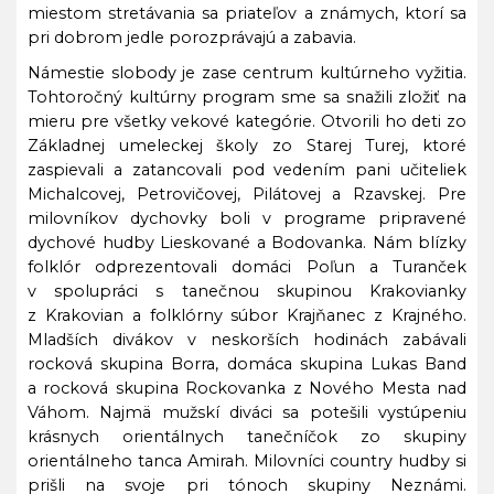
miestom stretávania sa priateľov a známych, ktorí sa
pri dobrom jedle porozprávajú a zabavia.
Námestie slobody je zase centrum kultúrneho vyžitia.
Tohtoročný kultúrny program sme sa snažili zložiť na
mieru pre všetky vekové kategórie. Otvorili ho deti zo
Základnej umeleckej školy zo Starej Turej, ktoré
zaspievali a zatancovali pod vedením pani učiteliek
Michalcovej, Petrovičovej, Pilátovej a Rzavskej. Pre
milovníkov dychovky boli v programe pripravené
dychové hudby Lieskované a Bodovanka. Nám blízky
folklór odprezentovali domáci Poľun a Turanček
v spolupráci s tanečnou skupinou Krakovianky
z Krakovian a folklórny súbor Krajňanec z Krajného.
Mladších divákov v neskorších hodinách zabávali
rocková skupina Borra, domáca skupina Lukas Band
a rocková skupina Rockovanka z Nového Mesta nad
Váhom. Najmä mužskí diváci sa potešili vystúpeniu
krásnych orientálnych tanečníčok zo skupiny
orientálneho tanca Amirah. Milovníci country hudby si
prišli na svoje pri tónoch skupiny Neznámi.