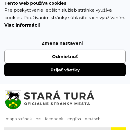
Prejsť
Tento web používa cookies
k
Pre poskytovanie lepších služieb stránka využíva
obsahu
cookies. Používaním stránky súhlasíte s ich využívaním.
Viac informácií
Zmena nastavení
Odmietnuť
Prijať všetky
mapa stránok
rss
facebook
english
deutsch