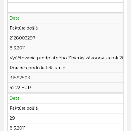
Detail
Faktúra došlá
2128003297
8.3.2011
Vyúčtovanie predplatného Zbierky zákonov za rok 2010
Poradca podnikateľa s. r. o.
31592503
42,22 EUR
Detail
Faktúra došlá
29
8.3.2011