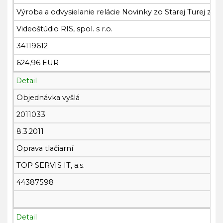
Výroba a odvysielanie relácie Novinky zo Starej Turej za 
Videoštúdio RIS, spol. s r.o.
34119612
624,96 EUR
Detail
Objednávka vyšlá
2011033
8.3.2011
Oprava tlačiarní
TOP SERVIS IT, a.s.
44387598
Detail