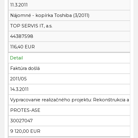
11.3.2011
Nájomné - kopírka Toshiba (3/2011)
TOP SERVIS IT, a.s.
44387598
116,40 EUR
Detail
Faktúra došlá
2011/05
14.3.2011
Vypracovanie realizačného projektu: Rekonštrukcia a za
PROTES-ASE
30027047
9 120,00 EUR