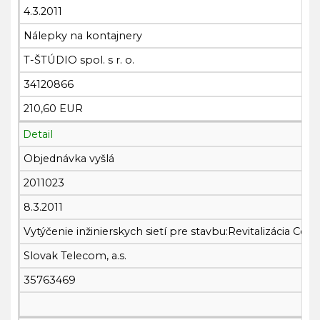
4.3.2011
Nálepky na kontajnery
T-ŠTÚDIO spol. s r. o.
34120866
210,60 EUR
Detail
Objednávka vyšlá
2011023
8.3.2011
Vytýčenie inžinierskych sietí pre stavbu:Revitalizácia Centr
Slovak Telecom, a.s.
35763469