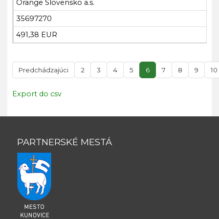
Orange Slovensko a.s.
35697270
491,38 EUR
Predchádzajúci
2
3
4
5
6
7
8
9
10
Export do csv
PARTNERSKÉ MESTÁ