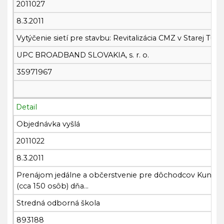
2011027
8.3.2011
Vytýčenie sietí pre stavbu: Revitalizácia CMZ v Starej Turej
UPC BROADBAND SLOVAKIA, s. r. o.
35971967
Detail
Objednávka vyšlá
2011022
8.3.2011
Prenájom jedálne a občerstvenie pre dôchodcov Kunovice
(cca 150 osôb) dňa...
Stredná odborná škola
893188