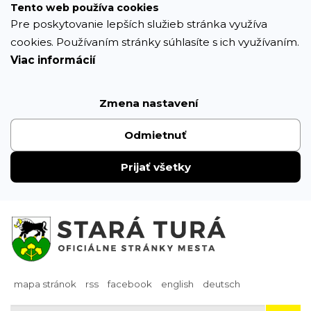
Prejsť
Tento web používa cookies
k
Pre poskytovanie lepších služieb stránka využíva
obsahu
cookies. Používaním stránky súhlasíte s ich využívaním.
Viac informácií
Zmena nastavení
Odmietnuť
Prijať všetky
mapa stránok
rss
facebook
english
deutsch