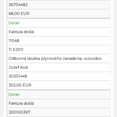
36704482
68,00 EUR
Detail
Faktúra došlá
11048
11.3.2011
Odborná skúška plynového zariadenia, rozvodov
Jozef Koiš
30351448
355,00 EUR
Detail
Faktúra došlá
300100397