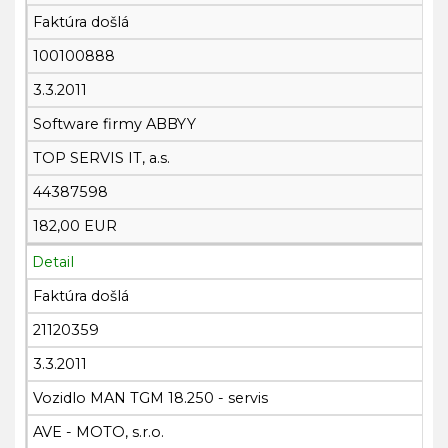
Faktúra došlá
100100888
3.3.2011
Software firmy ABBYY
TOP SERVIS IT, a.s.
44387598
182,00 EUR
Detail
Faktúra došlá
21120359
3.3.2011
Vozidlo MAN TGM 18.250 - servis
AVE - MOTO, s.r.o.