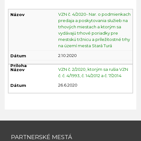
VZN
VZN č. 4/2020- Nar. o podmienkach
r.
predaja a poskytovania služieb na
2020
trhových miestach a ktorým sa
vydávajú trhové poriadky pre
mestskú tržnicu a príležitostné trhy
na území mesta Stará Turá
2.10.2020
VZN č. 2/2020, ktorým sa rušia VZN
č. č. 4/1993, č. 14/2012 a č. 7/2014
26.6.2020
PARTNERSKÉ MESTÁ