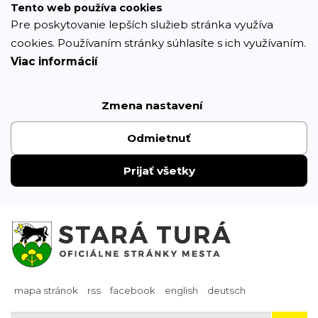
Prejsť
Tento web používa cookies
k
Pre poskytovanie lepších služieb stránka využíva
obsahu
cookies. Používaním stránky súhlasíte s ich využívaním.
Viac informácií
Zmena nastavení
Odmietnuť
Prijať všetky
mapa stránok
rss
facebook
english
deutsch